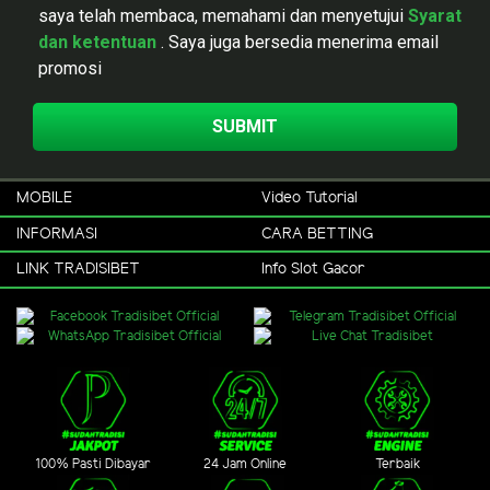
saya telah membaca, memahami dan menyetujui
Syarat
dan ketentuan
. Saya juga bersedia menerima email
promosi
SUBMIT
MOBILE
Video Tutorial
INFORMASI
CARA BETTING
LINK TRADISIBET
Info Slot Gacor
100% Pasti Dibayar
24 Jam Online
Terbaik